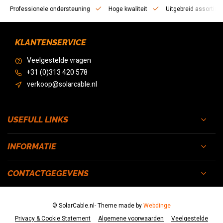
fessionele ondersteuning
Hoge kwaliteit
Uitgebreid assortiment
KLANTENSERVICE
Veelgestelde vragen
+31 (0)313 420 578
verkoop@solarcable.nl
USEFULL LINKS
INFORMATIE
CONTACTGEGEVENS
© SolarCable.nl
- Theme made by
Webdinge
Privacy & Cookie Statement
Algemene voorwaarden
Veelgestelde