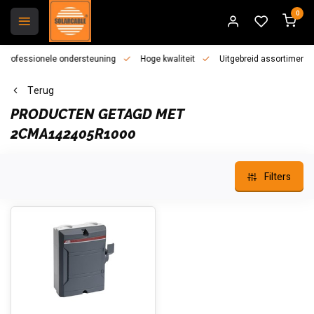
0
essionele ondersteuning
Hoge kwaliteit
Uitgebreid assortiment
Terug
PRODUCTEN GETAGD MET
2CMA142405R1000
Filters