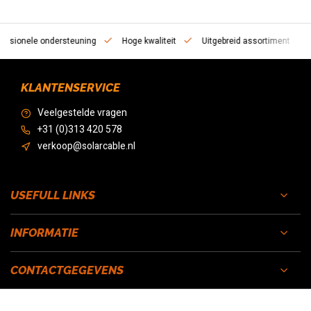
essionele ondersteuning
Hoge kwaliteit
Uitgebreid assortiment
KLANTENSERVICE
Veelgestelde vragen
+31 (0)313 420 578
verkoop@solarcable.nl
USEFULL LINKS
INFORMATIE
CONTACTGEGEVENS