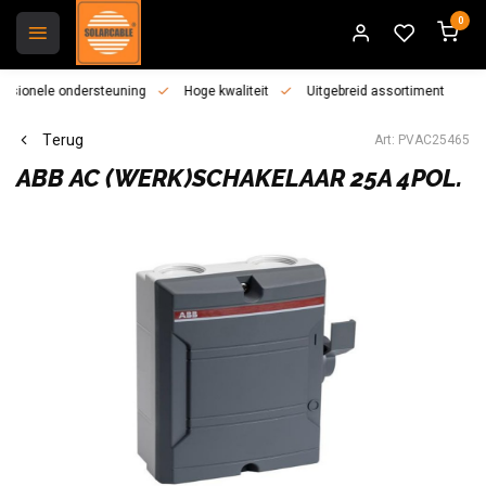
0
essionele ondersteuning
Hoge kwaliteit
Uitgebreid assortiment
Terug
Art: PVAC25465
ABB
AC (WERK)SCHAKELAAR 25A 4POL.