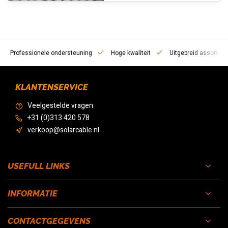
ofessionele ondersteuning
Hoge kwaliteit
Uitgebreid assortiment
KLANTENSERVICE
Veelgestelde vragen
+31 (0)313 420 578
verkoop@solarcable.nl
USEFULL LINKS
INFORMATIE
CONTACTGEGEVENS