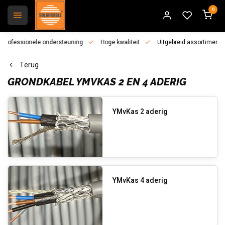
0
essionele ondersteuning
Hoge kwaliteit
Uitgebreid assortiment
Terug
GRONDKABEL YMVKAS 2 EN 4 ADERIG
YMvKas 2 aderig
YMvKas 4 aderig