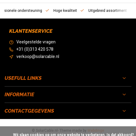
essionele ondersteuning
Hoge kwaliteit
Uitgebreid assortiment
KLANTENSERVICE
Veelgestelde vragen
+31 (0)313 420 578
verkoop@solarcable.nl
USEFULL LINKS
INFORMATIE
CONTACTGEGEVENS
© SolarCable.nl
- Theme made by
Webdinge
            Wij slaan cookies op om onze website te verbeteren. Is dat akkoord?
