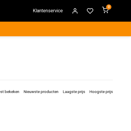
0
Klantenservice
st bekeken
Nieuwste producten
Laagste prijs
Hoogste prijs