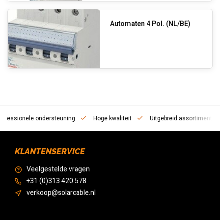
Automaten 4 Pol. (NL/BE)
essionele ondersteuning
Hoge kwaliteit
Uitgebreid assortiment
KLANTENSERVICE
Veelgestelde vragen
+31 (0)313 420 578
verkoop@solarcable.nl