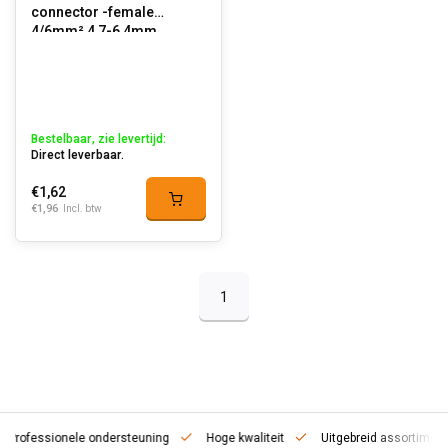
connector -female
4/6mm² 4,7-6,4mm
Bestelbaar, zie levertijd:
Direct leverbaar.
€1,62
€1,96
Incl. btw
1
fessionele ondersteuning
Hoge kwaliteit
Uitgebreid assortiment