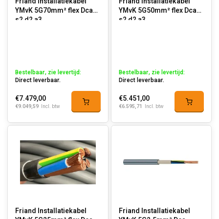
Friand Installatiekabel
Friand Installatiekabel
YMvK 5G70mm² flex Dca-
YMvK 5G50mm² flex Dca-
s2,d2,a3
s2,d2,a3
Bestelbaar, zie levertijd:
Bestelbaar, zie levertijd:
Direct leverbaar.
Direct leverbaar.
€7.479,00
€5.451,00
€9.049,59
€6.595,71
Incl. btw
Incl. btw
Friand Installatiekabel
Friand Installatiekabel