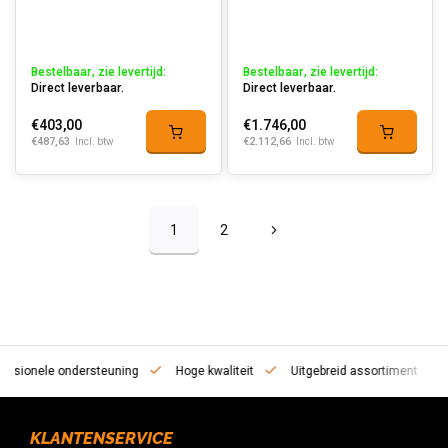
Bestelbaar, zie levertijd:
Bestelbaar, zie levertijd:
Direct leverbaar.
Direct leverbaar.
€403,00
€1.746,00
€487,63
€2.112,66
Incl. btw
Incl. btw
1
2
essionele ondersteuning
Hoge kwaliteit
Uitgebreid assortiment
KLANTENSERVICE