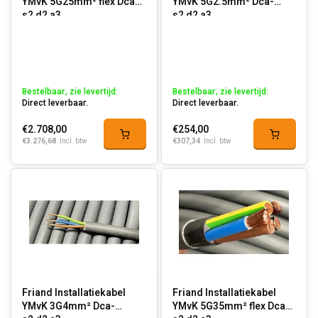
YMvK 5G25mm² flex Dca-
YMvK 5G2.5mm² Dca-
s2,d2,a3
s2,d2,a3
Bestelbaar, zie levertijd:
Bestelbaar, zie levertijd:
Direct leverbaar.
Direct leverbaar.
€2.708,00
€254,00
€3.276,68
€307,34
Incl. btw
Incl. btw
Friand Installatiekabel
Friand Installatiekabel
YMvK 3G4mm² Dca-
YMvK 5G35mm² flex Dca-