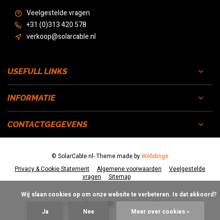
Veelgestelde vragen
+31 (0)313 420 578
verkoop@solarcable.nl
USEFULL LINKS
INFORMATIE
CONTACTGEGEVENS
© SolarCable.nl
- Theme made by
Webdinge
Privacy & Cookie Statement
Algemene voorwaarden
Veelgestelde
vragen
Sitemap
            Wij slaan cookies op om onze website te verbeteren. Is dat akkoord?

Ja
Nee
Meer over cookies »