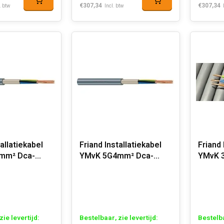
€307,34
€307,34
. btw
Incl. btw
tallatiekabel
Friand Installatiekabel
Friand 
mm² Dca-
YMvK 5G4mm² Dca-
YMvK 
s2,d2,a3
s2,d2,
zie levertijd:
Bestelbaar, zie levertijd:
Bestelba