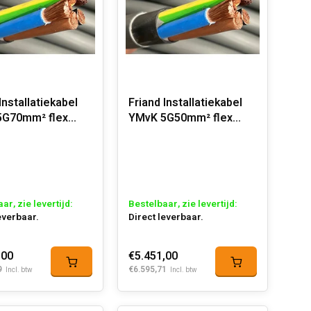
Installatiekabel
Friand Installatiekabel
5G70mm² flex
YMvK 5G50mm² flex
,d2,a3
Dca-s2,d2,a3
ar, zie levertijd:
Bestelbaar, zie levertijd:
everbaar.
Direct leverbaar.
,00
€5.451,00
9
€6.595,71
Incl. btw
Incl. btw