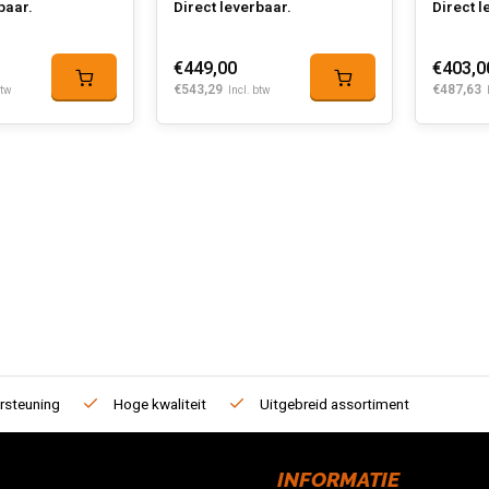
baar.
Direct leverbaar.
Direct l
€449,00
€403,0
€543,29
€487,63
btw
Incl. btw
rsteuning
Hoge kwaliteit
Uitgebreid assortiment
INFORMATIE