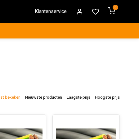
0
Klantenservice
st bekeken
Nieuwste producten
Laagste prijs
Hoogste prijs