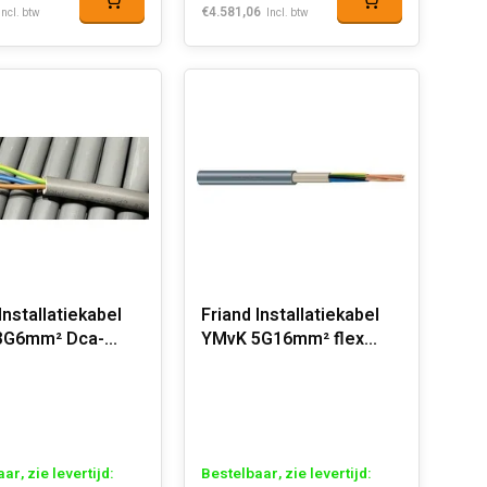
€4.581,06
Incl. btw
Incl. btw
Installatiekabel
Friand Installatiekabel
3G6mm² Dca-
YMvK 5G16mm² flex
a3
Dca-s2,d2,a3
ar, zie levertijd:
Bestelbaar, zie levertijd: