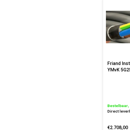
Friand Ins
YMvK 5G2
Dca-s2,d2
Bestelbaar, 
Direct lever
€2.708,00