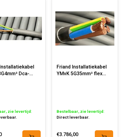
Installatiekabel
Friand Installatiekabel
3G4mm² Dca-
YMvK 5G35mm² flex
a3
Dca-s2,d2,a3
ar, zie levertijd:
Bestelbaar, zie levertijd:
everbaar.
Direct leverbaar.
0
€3.786,00