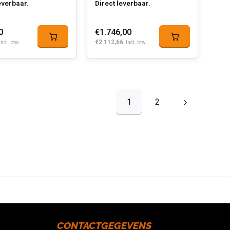
everbaar.
Direct leverbaar.
0
€1.746,00
€2.112,66
Incl. btw
Incl. btw
1
2
CONTACTGEGEVENS