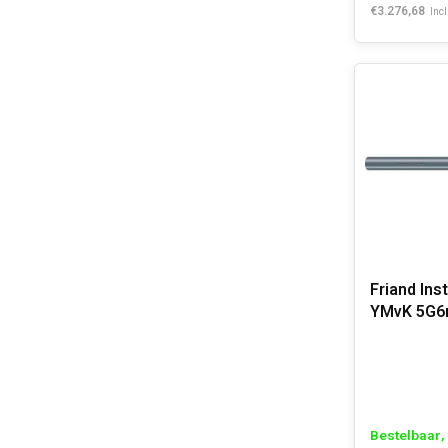
€3.276,68
Incl
Friand Ins
YMvK 5G6
s2,d2,a3
Bestelbaar, 