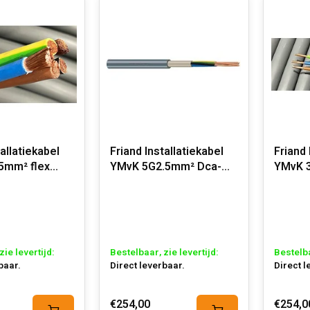
tallatiekabel
Friand Installatiekabel
Friand 
5mm² flex
YMvK 5G2.5mm² Dca-
YMvK 
,a3
s2,d2,a3
s2,d2,
zie levertijd:
Bestelbaar, zie levertijd:
Bestelba
baar.
Direct leverbaar.
Direct l
€254,00
€254,0