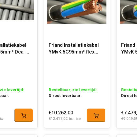
tallatiekabel
Friand Installatiekabel
Friand 
.5mm² Dca-
YMvK 5G95mm² flex
YMvK 
Dca-s2,d2,a3
Dca-s2
zie levertijd:
Bestelbaar, zie levertijd:
Bestelba
baar.
Direct leverbaar.
Direct l
€10.262,00
€7.479
€12.417,02
€9.049,5
btw
Incl. btw