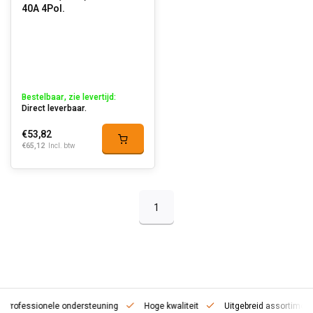
40A 4Pol.
Bestelbaar, zie levertijd:
Direct leverbaar.
€53,82
€65,12
Incl. btw
1
essionele ondersteuning
Hoge kwaliteit
Uitgebreid assortiment