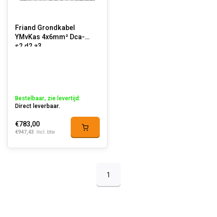
Friand Grondkabel
YMvKas 4x6mm² Dca-
s2,d2,a3
Bestelbaar, zie levertijd:
Direct leverbaar.
€783,00
€947,43
Incl. btw
1