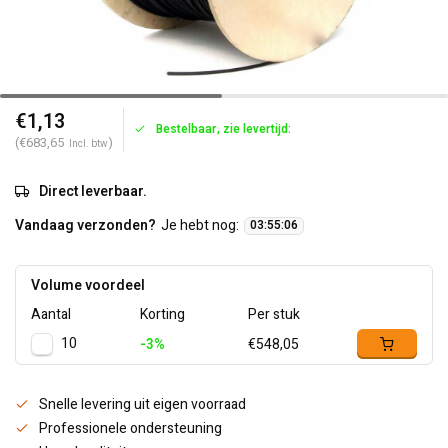
€1,13
Bestelbaar, zie levertijd:
(€683,65
)
Incl. btw
Direct leverbaar.
Vandaag verzonden?
Je hebt nog:
03
:
55
:
06
Volume voordeel
Aantal
Korting
Per stuk
10
-3%
€548,05
Snelle levering uit eigen voorraad
Professionele ondersteuning