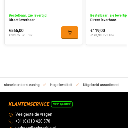
Bestelbaar, zie levertijd:
Bestelbaar, zie levertijd
Direct leverbaar.
Direct leverbaar.
€565,00
€119,00
€683,65
€143,99
Incl. btw
Incl. btw
essionele ondersteuning
Hoge kwaliteit
Uitgebreid assortiment
KLANTENSERVICE
now opened
Veelgestelde vragen
+31 (0)313 420 578