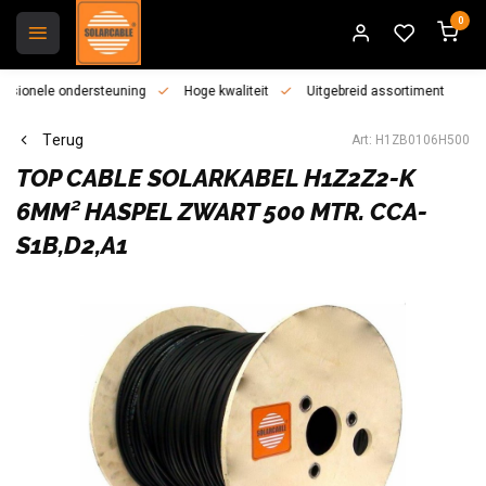
0
essionele ondersteuning
Hoge kwaliteit
Uitgebreid assortiment
Terug
Art: H1ZB0106H500
TOP CABLE
SOLARKABEL H1Z2Z2-K
6MM² HASPEL ZWART 500 MTR. CCA-
S1B,D2,A1