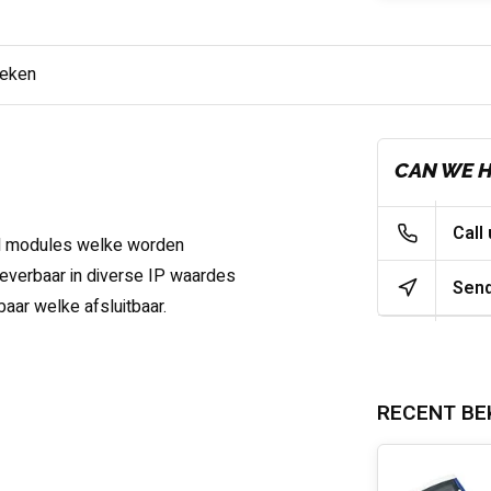
keken
CAN WE 
Call
DIN modules welke worden
leverbaar in diverse IP waardes
Send
aar welke afsluitbaar.
RECENT BE