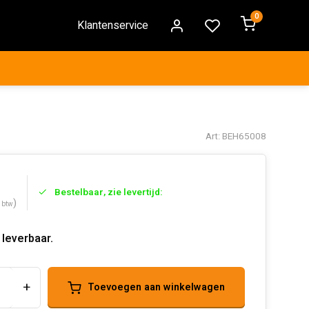
0
Klantenservice
Art: BEH65008
Bestelbaar, zie levertijd:
)
. btw
 leverbaar.
+
Toevoegen aan winkelwagen