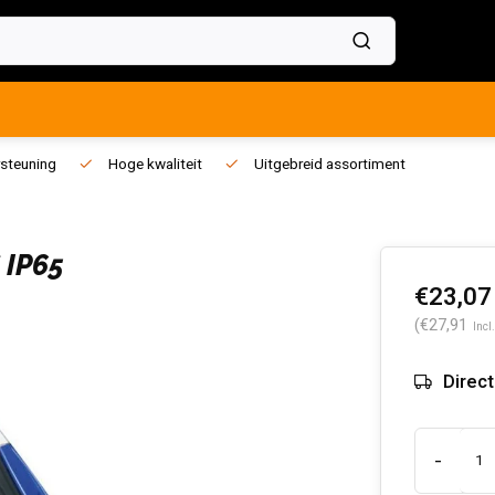
steuning
Hoge kwaliteit
Uitgebreid assortiment
 IP65
€23,07
(€27,91
Incl
Direct
-