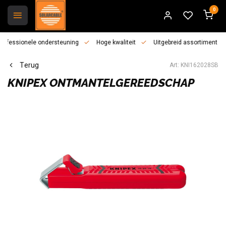
0
essionele ondersteuning
Hoge kwaliteit
Uitgebreid assortiment
Terug
Art: KNI162028SB
KNIPEX
ONTMANTELGEREEDSCHAP