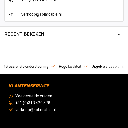
+31 (0)313 420 578
verkoop@solarcable.nl
RECENT BEKEKEN
essionele ondersteuning
Hoge kwaliteit
Uitgebreid assortiment
KLANTENSERVICE
Veelgestelde vragen
+31 (0)313 420 578
verkoop@solarcable.nl