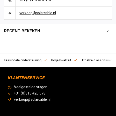
+31 (0)313 420 578
verkoop@solarcable.nl
RECENT BEKEKEN
essionele ondersteuning
Hoge kwaliteit
Uitgebreid assortiment
KLANTENSERVICE
Veelgestelde vragen
+31 (0)313 420 578
verkoop@solarcable.nl