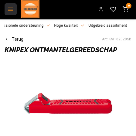
0
essionele ondersteuning
Hoge kwaliteit
Uitgebreid assortiment
Terug
Art: KNI162028SB
KNIPEX
ONTMANTELGEREEDSCHAP