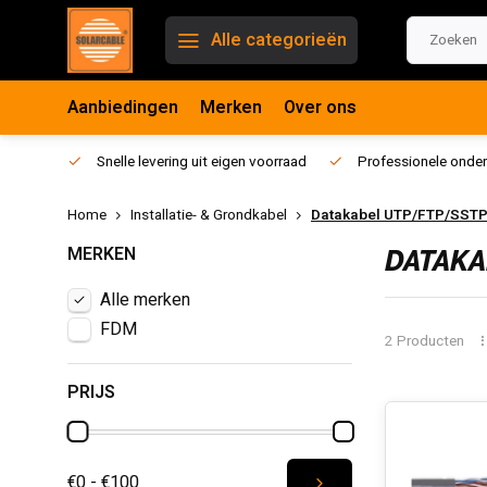
Alle categorieën
Aanbiedingen
Merken
Over ons
Snelle levering uit eigen voorraad
Professionele onder
Home
Installatie- & Grondkabel
Datakabel UTP/FTP/SST
MERKEN
DATAKA
Alle merken
FDM
2 Producten
PRIJS
€0 - €100