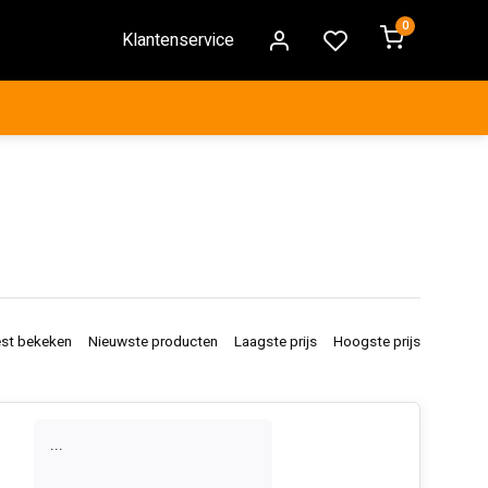
0
Klantenservice
st bekeken
Nieuwste producten
Laagste prijs
Hoogste prijs
...