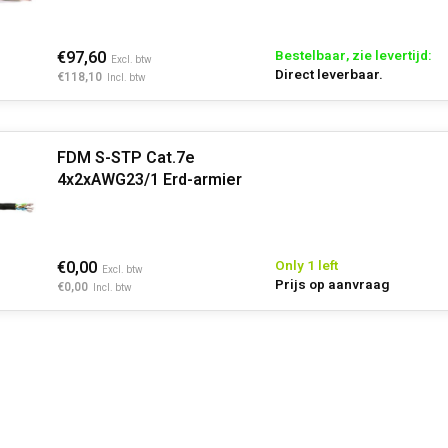
€97,60
Bestelbaar, zie levertijd:
Excl. btw
Direct leverbaar.
€118,10
Incl. btw
FDM S-STP Cat.7e
4x2xAWG23/1 Erd-armier
€0,00
Only 1 left
Excl. btw
Prijs op aanvraag
€0,00
Incl. btw