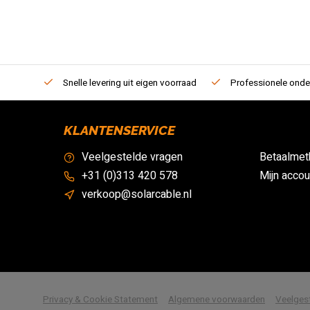
Snelle levering uit eigen voorraad
Professionele onde
KLANTENSERVICE
Veelgestelde vragen
Betaalmet
+31 (0)313 420 578
Mijn accou
verkoop@solarcable.nl
            Wij slaan cookies op
Privacy & Cookie Statement
Algemene voorwaarden
Veelges