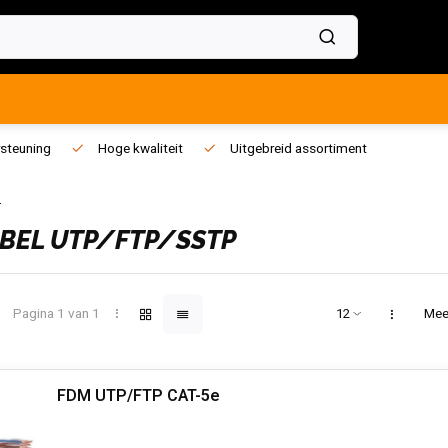
steuning
Hoge kwaliteit
Uitgebreid assortiment
P
BEL UTP/FTP/SSTP
Pagina 1 van 1
Mee
FDM UTP/FTP CAT-5e