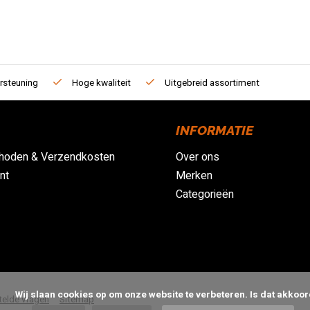
rsteuning
Hoge kwaliteit
Uitgebreid assortiment
INFORMATIE
hoden & Verzendkosten
Over ons
nt
Merken
Categorieën
 om onze website te verbeteren. Is dat akkoord?

telde vragen
Sitemap