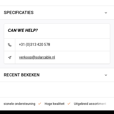
SPECIFICATIES
CAN WE HELP?
+31 (0)313 420 578
verkoop@solarcable.nl
RECENT BEKEKEN
essionele ondersteuning
Hoge kwaliteit
Uitgebreid assortiment