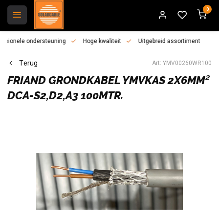
0
essionele ondersteuning
Hoge kwaliteit
Uitgebreid assortiment
Terug
Art: YMV00260WR100
FRIAND
GRONDKABEL YMVKAS 2X6MM²
DCA-S2,D2,A3 100MTR.