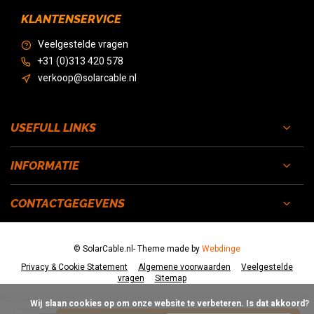
KLANTENSERVICE
Veelgestelde vragen
+31 (0)313 420 578
verkoop@solarcable.nl
USEFULL LINKS
INFORMATIE
CONTACTGEGEVENS
© SolarCable.nl
- Theme made by
Webdinge
Privacy & Cookie Statement
Algemene voorwaarden
Veelgestelde
vragen
Sitemap
            Wij slaan cookies op om onze website te verbeteren. Is dat akkoord?
