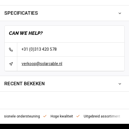
SPECIFICATIES
CAN WE HELP?
+31 (0)313 420 578
verkoop@solarcable.nl
RECENT BEKEKEN
essionele ondersteuning
Hoge kwaliteit
Uitgebreid assortiment