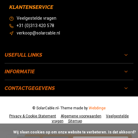
KLANTENSERVICE
Veelgestelde vragen
+31 (0)313 420 578
verkoop@solarcable.nl
USEFULL LINKS
INFORMATIE
CONTACTGEGEVENS
© SolarCable.nl
- Theme made by
Webdinge
Privacy & Cookie Statement
Algemene voorwaarden
Veelgestelde
vragen
Sitemap
            Wij slaan cookies op om onze website te verbeteren. Is dat akkoord?
