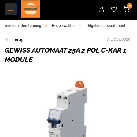
0
essionele ondersteuning
Hoge kwaliteit
Uitgebreid assortiment
Terug
Art: GEW00201
GEWISS
AUTOMAAT 25A 2 POL C-KAR 1
MODULE