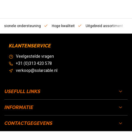
essionele ondersteuning
Hoge kwaliteit
Uitgebreid assortiment
KLANTENSERVICE
Veelgestelde vragen
+31 (0)313 420 578
verkoop@solarcable.nl
USEFULL LINKS
INFORMATIE
CONTACTGEGEVENS