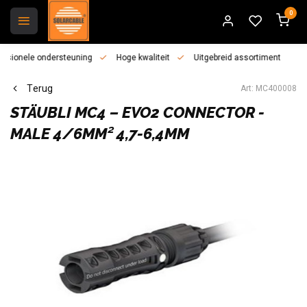
0
essionele ondersteuning
Hoge kwaliteit
Uitgebreid assortiment
Terug
Art: MC400008
STÄUBLI
MC4 – EVO2 CONNECTOR -
MALE 4/6MM² 4,7-6,4MM