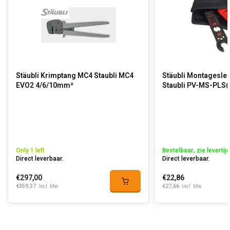
Stäubli Krimptang MC4 Staubli MC4
Stäubli Montagesleu
EVO2 4/6/10mm²
Staubli PV-MS-PLS(2
Only 1 left
Bestelbaar, zie levertijd
Direct leverbaar.
Direct leverbaar.
€297,00
€22,86
€359,37
€27,66
Incl. btw
Incl. btw