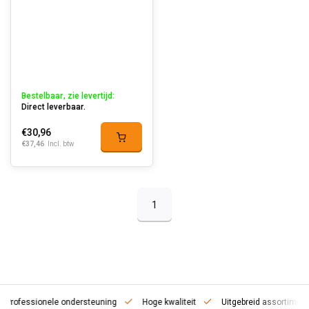
Bestelbaar, zie levertijd:
Direct leverbaar.
€30,96
€37,46
Incl. btw
1
fessionele ondersteuning
Hoge kwaliteit
Uitgebreid assortiment